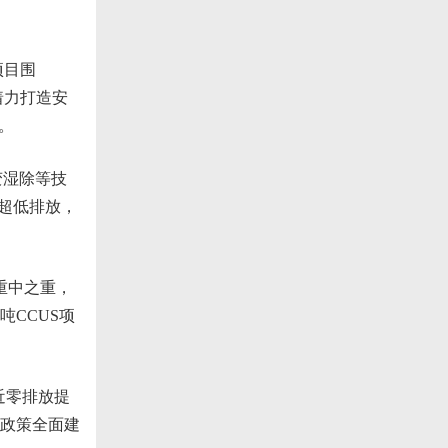
项目围
着力打造安
。
变湿除等技
的超低排放，
。
重中之重，
CCUS项
近零排放提
政策全面建