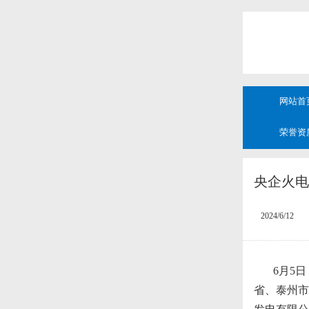
网站首
荣誉资
央企火电
2024/6/12
6月5
省、泰州市