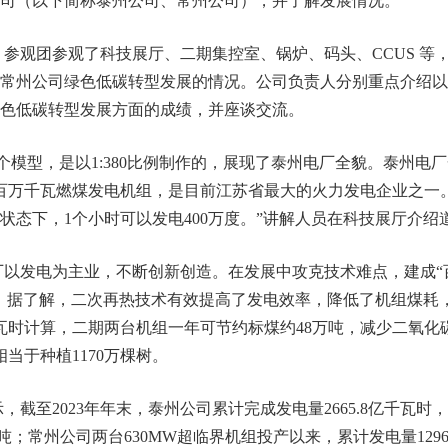
司（以下简称泰州公司、常州公司），并了解发展情况。
观团参观了科技展厅、二期集控室、锅炉、码头、CCUS 等
常州公司绿色低碳转型发展的情况。公司负责人分别重点介绍以
色低碳转型发展方面的成绩，并座谈交流。
模型，是以1:380比例制作的，展现了泰州电厂全貌。泰州电
百万千瓦燃煤发电机组，是目前江苏省最大的火力发电企业之一
状态下，1个小时可以发电400万度。”讲解人员在科技展厅介绍
以发电为主业，不断创新创造。在发展中攻克技术难点，建成“
。据了解，二次再热技术有效提高了发电效率，降低了机组煤耗
千瓦时计算，二期两台机组一年可节约标煤约48万吨，减少二氧化
相当于种植1170万棵树。
截至2023年年末，泰州公司累计完成发电量2665.8亿千瓦时
.5万吨；常州公司两台630MW超临界机组投产以来，累计发电量129