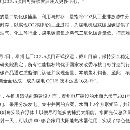
电CCUS项目可持续发展注入更多信心。”
的是二氧化碳捕集、利用与封存，是指将CO2从工业排放源中
封存，以实现CO2减排的工业过程，为煤电机组减碳固碳提供
油气、化工等行业，煤电碳捕集原料气二氧化碳含量低、捕集难
6月2日，泰州电厂CCUS项目正式投运，截止目前，保持安全稳
研究院测定，所有性能指标均优于国家发改委考核目标并达到行
碳产品通过质监部门认证并实现全量、本质盈利销售。至此，项
预期全面达成，成为煤电 CCUS 技术运营“双标杆”。
在推进清洁能源建设方面，泰州电厂建设的水面光伏于2021年1
电，采用分块发电、集中并网的方案。水面上2个方形矩阵，共计3
°倾斜角安装在浮体上以便尽可能多的捕捉太阳能。水面光伏总容量1
射一天，可以供9000多台家用太阳能热水器使用，实现了绿色