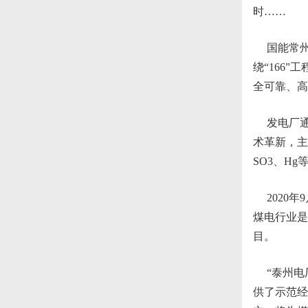
时……
国能常州
绕“166
全可靠、高
发电厂通
术革新，主
SO3、H
2020年
煤电行业是
目。
“泰州电厂
供了示范经