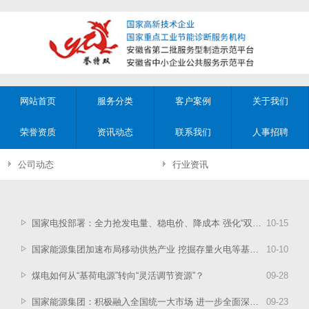
网站首页
服务分类
客户案例
关于我们
荣誉资质
资讯动态
联系我们
人事招聘
公司动态
行业资讯
国家电投部署：全力抢发电量、稳电价、降成本 强化“双亏”治理
10
-
15
国家能源集团加速布局移动供热产业 挖掘存量火电等基础设施潜力
10
-
10
煤电如何从“基荷电源”转向“灵活调节资源”？
09
-
28
国家能源集团：积极融入全国统一大市场 进一步全面深化改革
09
-
23