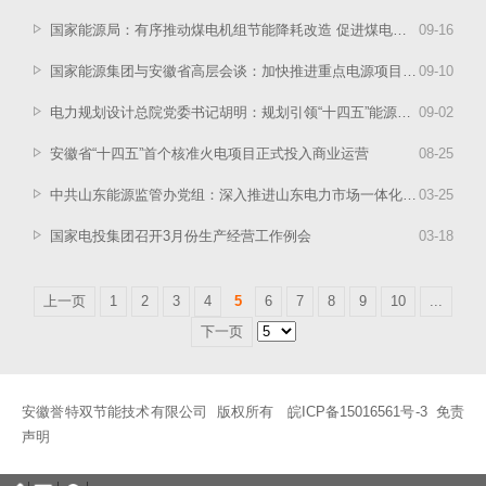
国家能源局：有序推动煤电机组节能降耗改造 促进煤电功能定位转型和可持续发展
09
-
16
国家能源集团与安徽省高层会谈：加快推进重点电源项目和输电工程的开发建设
09
-
10
电力规划设计总院党委书记胡明：规划引领“十四五”能源高质量发展迈出坚实步伐
09
-
02
安徽省“十四五”首个核准火电项目正式投入商业运营
08
-
25
中共山东能源监管办党组：深入推进山东电力市场一体化建设
03
-
25
国家电投集团召开3月份生产经营工作例会
03
-
18
上一页
1
2
3
4
5
6
7
8
9
10
...
下一页
安徽誉特双节能技术有限公司 版权所有
皖ICP备15016561号-3
免责
声明