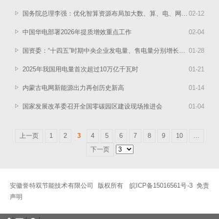
国务院总理李强：优化智算资源布局加大数、算、电、网等资源协同
02
-
12
中国华电部署2026年提质增效重点工作
02
-
04
国资委：“十四五”时期中央企业发电量、售电量分别增长38.2%和40.7%
01
-
28
2025年我国用电量首次超过10万亿千瓦时
01
-
21
内蒙古电网新能源出力再创历史新高
01
-
14
国家发展改革委召开全国零碳园区建设现场推进会
01
-
04
上一页
1
2
3
4
5
6
7
8
9
10
...
下一页
安徽誉特双节能技术有限公司 版权所有
皖ICP备15016561号-3
免责
声明